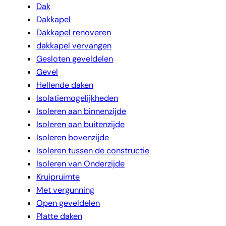
Dak
Dakkapel
Dakkapel renoveren
dakkapel vervangen
Gesloten geveldelen
Gevel
Hellende daken
Isolatiemogelijkheden
Isoleren aan binnenzijde
Isoleren aan buitenzijde
Isoleren bovenzijde
Isoleren tussen de constructie
Isoleren van Onderzijde
Kruipruimte
Met vergunning
Open geveldelen
Platte daken