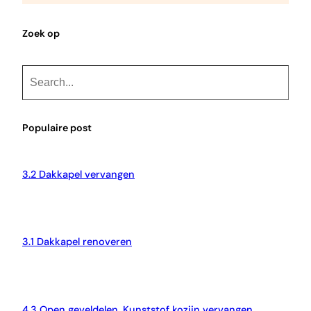
Zoek op
S
e
a
r
Populaire post
c
h
3.2 Dakkapel vervangen
3.1 Dakkapel renoveren
4.3 Open geveldelen, Kunststof kozijn vervangen