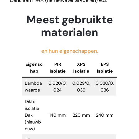
Denk aan HWA (hemelwater afvoeren) e.d.
Meest gebruikte
materialen
en hun eigenschappen.
Eigensc
PIR
XPS
EPS
hap
Isolatie
Isolatie
Isolatie
Lambda
0,020/0,
0,029/0,
0,030/0,
waarde
024
036
036
Dikte
isolatie
Dak
140 mm
220 mm
240 mm
(nieuwb
ouw)