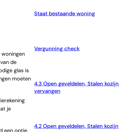
Staat bestaande woning
Vergunning check
e woningen
 van de
odige glas is
vangen moeten
4.3 Open geveldelen, Stalen kozijn
vervangen
gierekening
at je
4.2 Open geveldelen, Stalen kozijn
d een optie.