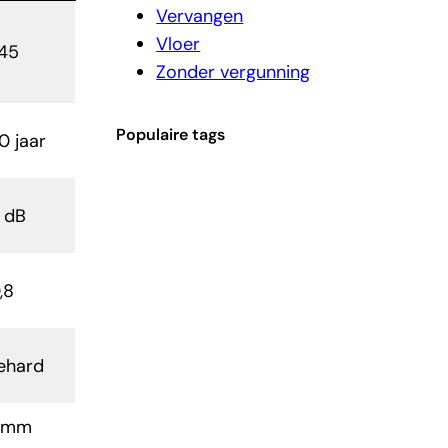
Vervangen
Vloer
,45
Zonder vergunning
Populaire tags
0 jaar
 dB
,8
gehard
3 mm