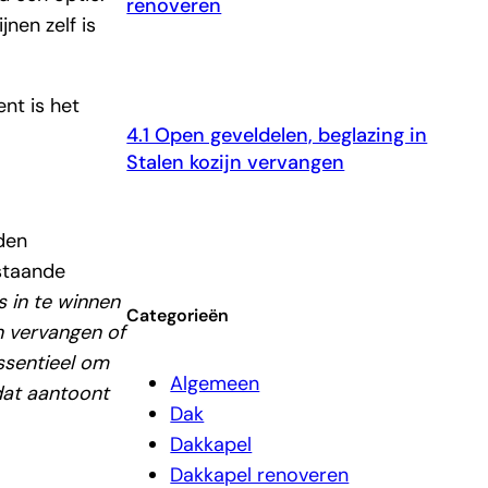
renoveren
nen zelf is
nt is het
4.1 Open geveldelen, beglazing in
Stalen kozijn vervangen
den
estaande
s in te winnen
Categorieën
n vervangen of
essentieel om
Algemeen
dat aantoont
Dak
Dakkapel
Dakkapel renoveren