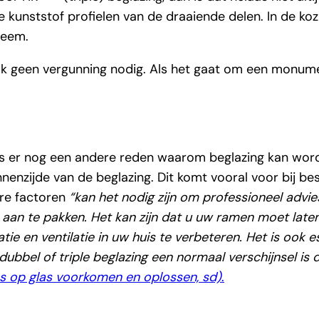
kunststof profielen van de draaiende delen. In de kozij
leem.
aak geen vergunning nodig. Als het gaat om een monume
g is er nog een andere reden waarom beglazing kan wor
nnenzijde van de beglazing. Dit komt vooral voor bij b
re factoren
“kan het nodig zijn om professioneel advie
an te pakken. Het kan zijn dat u uw ramen moet late
tie en ventilatie in uw huis te verbeteren. Het is ook 
bbel of triple beglazing een normaal verschijnsel is 
 op glas voorkomen en oplossen, sd)
.