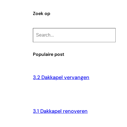
Zoek op
S
e
a
Populaire post
r
c
h
3.2 Dakkapel vervangen
3.1 Dakkapel renoveren