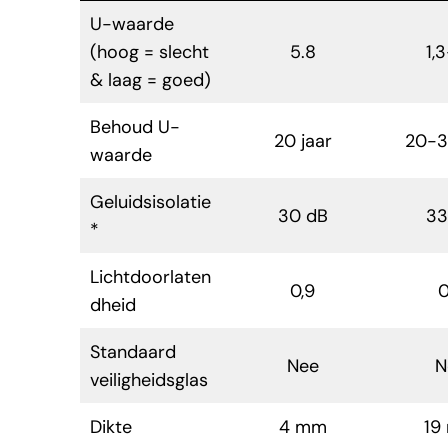
U-waarde
(hoog = slecht
5.8
1,3
& laag = goed)
Behoud U-
20 jaar
20-3
waarde
Geluidsisolatie
30 dB
33
*
Lichtdoorlaten
0,9
0
dheid
Standaard
Nee
N
veiligheidsglas
Dikte
4 mm
19