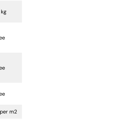
 kg
ee
ee
ee
per m2