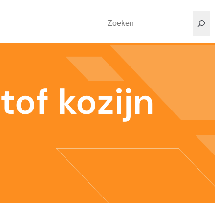
Search
tof kozijn