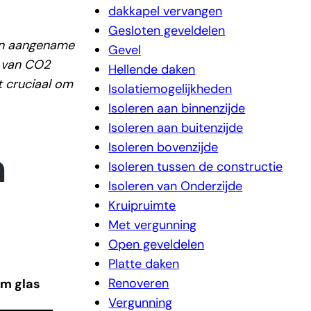
dakkapel vervangen
Gesloten geveldelen
een aangename
Gevel
g van CO2
Hellende daken
t cruciaal om
Isolatiemogelijkheden
Isoleren aan binnenzijde
Isoleren aan buitenzijde
Isoleren bovenzijde
n
Isoleren tussen de constructie
Isoleren van Onderzijde
Kruipruimte
Met vergunning
Open geveldelen
Platte daken
Renoveren
m glas
Vergunning