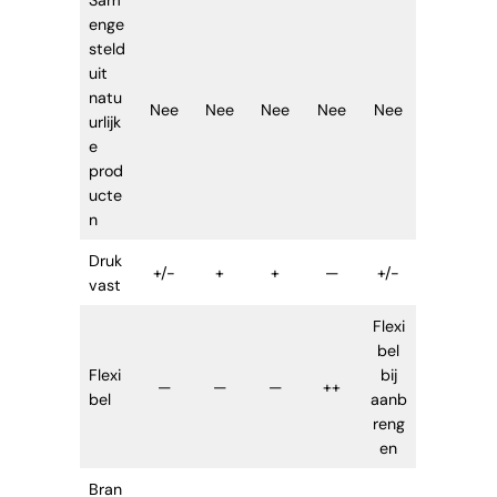
Sam
enge
steld
uit
natu
Nee
Nee
Nee
Nee
Nee
urlijk
e
prod
ucte
n
Druk
+/-
+
+
—
+/-
vast
Flexi
bel
Flexi
bij
—
—
—
++
bel
aanb
reng
en
Bran