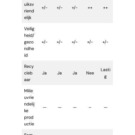
uiksv
+/-
+/-
+/-
++
++
riend
elijk
Veilig
heid/
gezo
+/-
+/-
+/-
+/-
+/-
ndhe
id
Recy
Lasti
cleb
Ja
Ja
Ja
Nee
g
aar
Milie
uvrie
ndelij
—
—
—
–
—
ke
prod
uctie