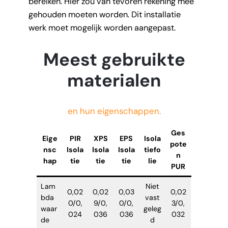
bereiken. Hier zou van tevoren rekening mee
gehouden moeten worden. Dit installatie
werk moet mogelijk worden aangepast.
Meest gebruikte
materialen
en hun eigenschappen.
Ges
Eige
PIR
XPS
EPS
Isola
pote
nsc
Isola
Isola
Isola
tiefo
n
hap
tie
tie
tie
lie
PUR
Lam
Niet
0,02
0,02
0,03
0,02
bda
vast
0/0,
9/0,
0/0,
3/0,
waar
geleg
024
036
036
032
de
d