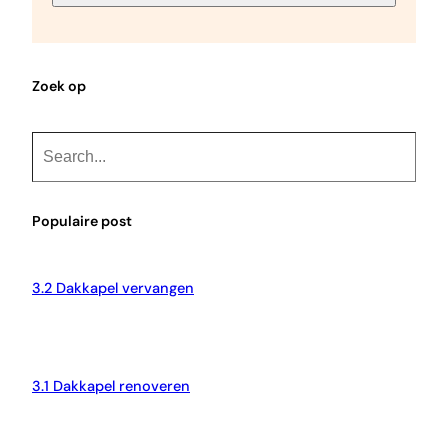
Zoek op
S
e
a
r
Populaire post
c
h
3.2 Dakkapel vervangen
3.1 Dakkapel renoveren