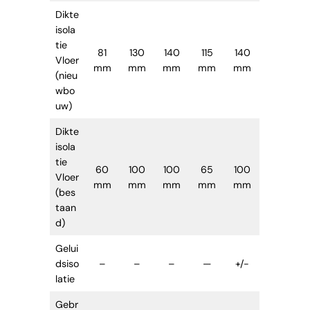
Dikte
isola
tie
81
130
140
115
140
Vloer
mm
mm
mm
mm
mm
(nieu
wbo
uw)
Dikte
isola
tie
60
100
100
65
100
Vloer
mm
mm
mm
mm
mm
(bes
taan
d)
Gelui
dsiso
–
–
–
—
+/-
latie
Gebr