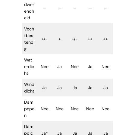
dwer
–
–
–
—
–
endh
eid
Voch
tbes
+/-
+
+/-
++
++
tendi
g
Wat
erdic
Nee
Ja
Nee
Ja
Nee
ht
Wind
Ja
Ja
Ja
Ja
Ja
dicht
Dam
pope
Nee
Nee
Nee
Nee
Nee
n
Dam
pdic
Ja*
Ja
Ja
Ja
Ja