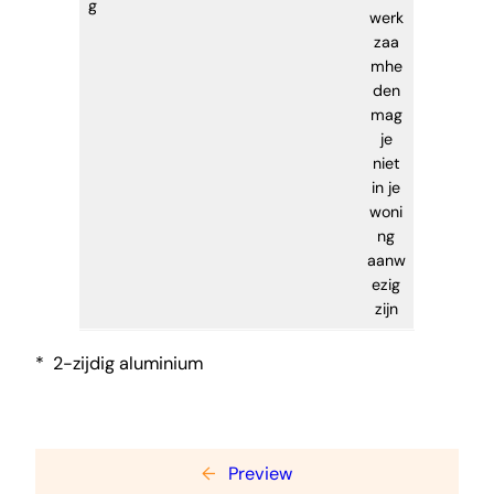
g
werk
zaa
mhe
den
mag
je
niet
in je
woni
ng
aanw
ezig
zijn
* 2-zijdig aluminium
←
Preview