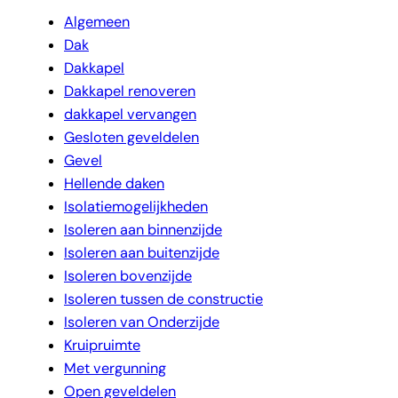
Algemeen
Dak
Dakkapel
Dakkapel renoveren
dakkapel vervangen
Gesloten geveldelen
Gevel
Hellende daken
Isolatiemogelijkheden
Isoleren aan binnenzijde
Isoleren aan buitenzijde
Isoleren bovenzijde
Isoleren tussen de constructie
Isoleren van Onderzijde
Kruipruimte
Met vergunning
Open geveldelen