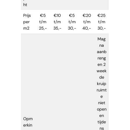
ht
Prijs
€5
€10
€5
€20
€25
per
t/m
t/m
t/m
t/m
t/m
m2
25,-
35,-
30,-
40,-
30,-
Mag
na
aanb
reng
en 2
week
de
kruip
ruimt
e
niet
open
en
Opm
tijde
erkin
ns