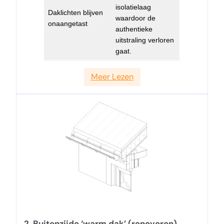
isolatielaag
Daklichten blijven
waardoor de
onaangetast
authentieke
uitstraling verloren
gaat.
Meer Lezen
2. Buitenzijde ‘warm dak’ (renoveren)